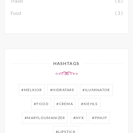
Travel
( 6 )
Food
( 3 )
HASHTAGS
#MELKIOR
#HIDRATARE
#ILUMINATOR
#FOOD
#CREMA
#KIEHLS
#MARYLOUMANIZER
#NYX
#PINUP
#LIPSTICK