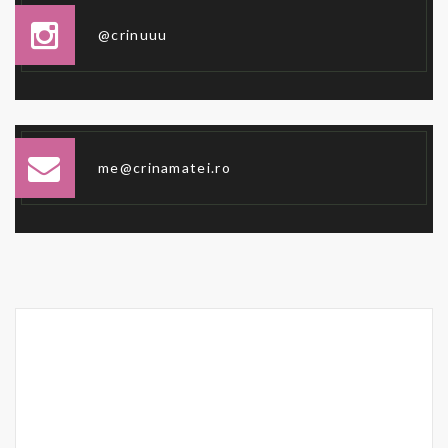
@crinuuu
me@crinamatei.ro