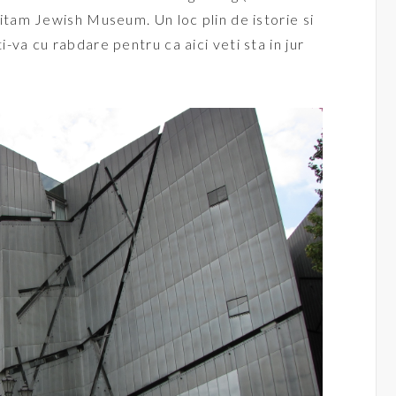
zitam Jewish Museum. Un loc plin de istorie si
-va cu rabdare pentru ca aici veti sta in jur