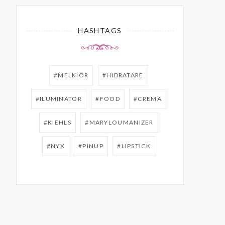
HASHTAGS
#MELKIOR
#HIDRATARE
#ILUMINATOR
#FOOD
#CREMA
#KIEHLS
#MARYLOUMANIZER
#NYX
#PINUP
#LIPSTICK