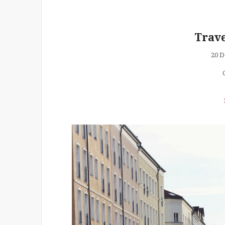
Trave
20 D